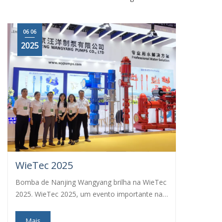
06 06
2025
WieTec 2025
Bomba de Nanjing Wangyang brilha na WieTec
2025. WieTec 2025, um evento importante na
indústria global de bombas e válvulas,
recentemente concluído com grande...
Mais