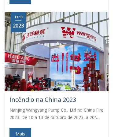
13 10
2023
Incêndio na China 2023
Nanjing Wangyang Pump Co., Ltd no China Fire
2023. De 10 a 13 de outubro de 2023, a 20ª
Exposição Internacional de Intercâmbio de
Tecnologia de Equipamentos de Incêndio da
Mais